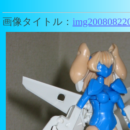
画像タイトル：
img200808220