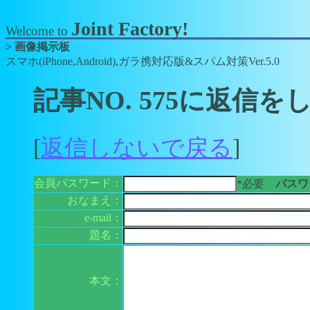
Joint Factory!
Welcome to
> 画像掲示板
スマホ(iPhone,Android),ガラ携対応版&スパム対策Ver.5.0
記事NO. 575に返信を
[
返信しないで戻る
]
会員パスワード：
*必要
パスワー
おなまえ：
e-mail：
題名：
本文：