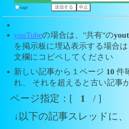
sage
youTube
の場合は、"共有"の
yout
を掲示板に埋込表示する場合は
文欄にコピペしてください
新しい記事から１ページ
10
件
れ、 それを超えると古い記事
ページ指定：[
1
/ ]
↓以下の記事スレッドに