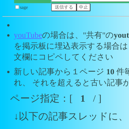
sage
youTube
の場合は、"共有"の
yout
を掲示板に埋込表示する場合は
文欄にコピペしてください
新しい記事から１ページ
10
件
れ、 それを超えると古い記事
ページ指定：[
1
/ ]
↓以下の記事スレッドに