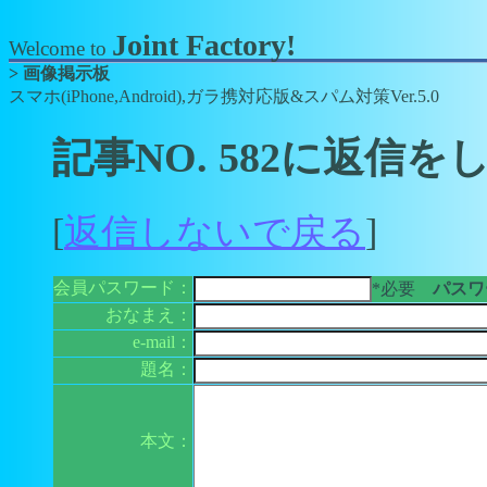
Joint Factory!
Welcome to
> 画像掲示板
スマホ(iPhone,Android),ガラ携対応版&スパム対策Ver.5.0
記事NO. 582に返信を
[
返信しないで戻る
]
会員パスワード：
*必要
パスワー
おなまえ：
e-mail：
題名：
本文：