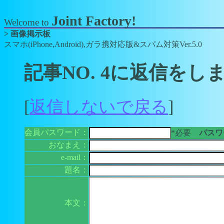
Joint Factory!
Welcome to
> 画像掲示板
スマホ(iPhone,Android),ガラ携対応版&スパム対策Ver.5.0
記事NO. 4に返信をし
[
返信しないで戻る
]
会員パスワード：
*必要
パスワー
おなまえ：
e-mail：
題名：
本文：