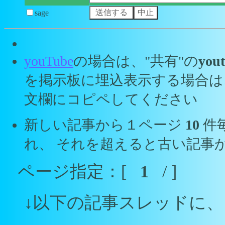
sage
youTube
の場合は、"共有"の
yout
を掲示板に埋込表示する場合は
文欄にコピペしてください
新しい記事から１ページ
10
件
れ、 それを超えると古い記事
ページ指定：[
1
/ ]
↓以下の記事スレッドに