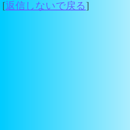
[
返信しないで戻る
]