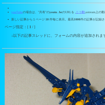
youTube
の場合は、"共有"の
youtu . be
のURLを ,
ニコ動
,ustrea
新しい記事から１ページ
10
件毎に表示。最高
1000
件の記事が記録さ
ページ指定：[
1
/ ]
↓以下の記事スレッドに、フォームの内容が追加されま