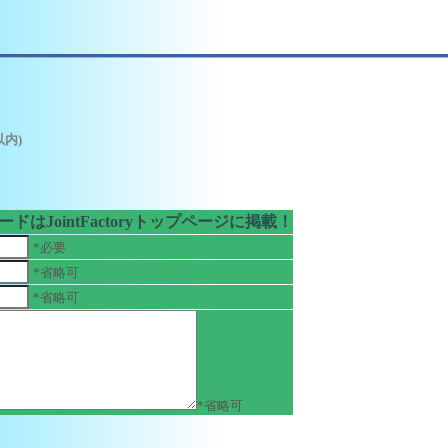
以内)
ドはJointFactoryトップページに掲載！
*必要
*省略可
*省略可
*省略可