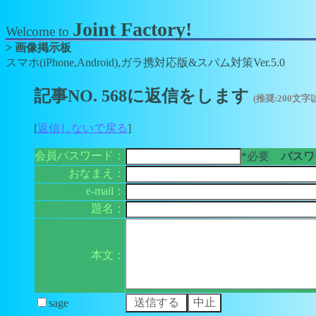
Joint Factory!
Welcome to
> 画像掲示板
スマホ(iPhone,Android),ガラ携対応版&スパム対策Ver.5.0
記事NO. 568に返信をします
(推奨:200文字
[
返信しないで戻る
]
会員パスワード：
*必要
パスワー
おなまえ：
e-mail：
題名：
本文：
sage