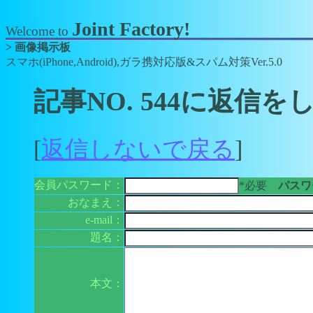
Joint Factory!
Welcome to
> 画像掲示板
スマホ(iPhone,Android),ガラ携対応版&スパム対策Ver.5.0
記事NO. 544に返信を
[
返信しないで戻る
]
会員パスワード：
*必要
パスワー
おなまえ：
e-mail：
題名：
本文：