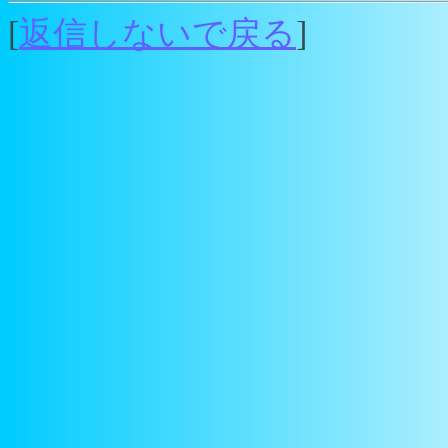
[
返信しないで戻る
]