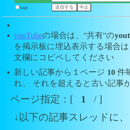
sage
youTube
の場合は、"共有"の
yout
を掲示板に埋込表示する場合は
文欄にコピペしてください
新しい記事から１ページ
10
件
れ、 それを超えると古い記事
ページ指定：[
1
/ ]
↓以下の記事スレッドに