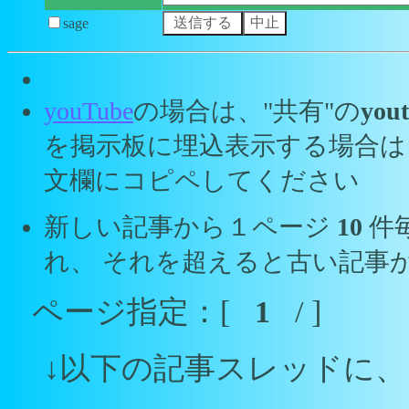
sage
youTube
の場合は、"共有"の
yout
を掲示板に埋込表示する場合は
文欄にコピペしてください
新しい記事から１ページ
10
件
れ、 それを超えると古い記事
ページ指定：[
1
/ ]
↓以下の記事スレッドに