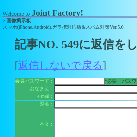
Joint Factory!
Welcome to
> 画像掲示板
スマホ(iPhone,Android),ガラ携対応版&スパム対策Ver.5.0
記事NO. 549に返信を
[
返信しないで戻る
]
会員パスワード：
*必要
パスワー
おなまえ：
e-mail：
題名：
本文：