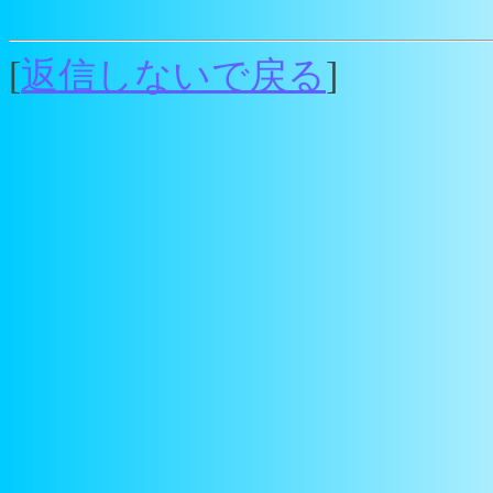
[
返信しないで戻る
]