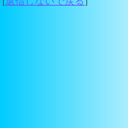
[
返信しないで戻る
]