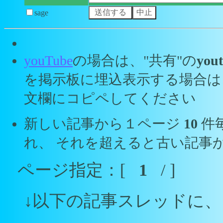
sage
youTube
の場合は、"共有"の
yout
を掲示板に埋込表示する場合は
文欄にコピペしてください
新しい記事から１ページ
10
件
れ、 それを超えると古い記事
ページ指定：[
1
/ ]
↓以下の記事スレッドに