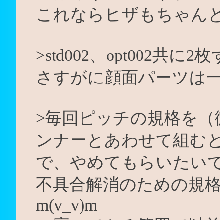
これならヒザもちゃん
>std002、opt002共に
さすがに顔面パーツは一つ
>毎回ピッチの規格を（
ンナーとあわせて組む
で、やめてもらいたい
不具合解消のための規
m(v_v)m