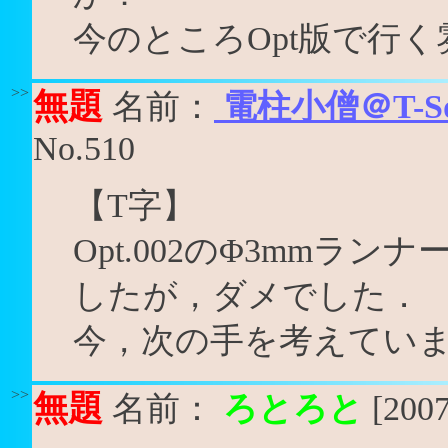
今のところOpt版で行く雰
>>
無題
名前：
電柱小僧＠T-Squ
No.510
【T字】
Opt.002のΦ3mmラ
したが，ダメでした．
今，次の手を考えてい
>>
無題
名前：
ろとろと
[2007