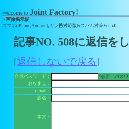
Joint Factory!
Welcome to
> 画像掲示板
スマホ(iPhone,Android),ガラ携対応版&スパム対策Ver.5.0
記事NO. 508に返信を
[
返信しないで戻る
]
会員パスワード：
*必要
パスワー
おなまえ：
e-mail：
題名：
本文：