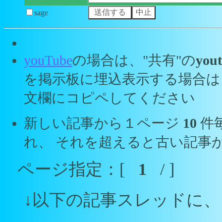
sage
youTube
の場合は、"共有"の
yout
を掲示板に埋込表示する場合は
文欄にコピペしてください
新しい記事から１ページ
10
件
れ、 それを超えると古い記事
ページ指定：[
1
/ ]
↓以下の記事スレッドに