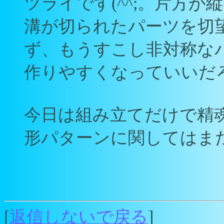
ツライです(^^;。片方
溝が切られたパーツを切望
ず、もうすこし非対称な
作りやすくなっていいだ
今日は組み立てだけで精
形パターンに関してはまた後
[
返信しないで戻る
]