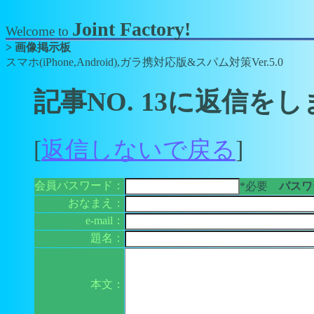
Joint Factory!
Welcome to
> 画像掲示板
スマホ(iPhone,Android),ガラ携対応版&スパム対策Ver.5.0
記事NO. 13に返信を
[
返信しないで戻る
]
会員パスワード：
*必要
パスワー
おなまえ：
e-mail：
題名：
本文：