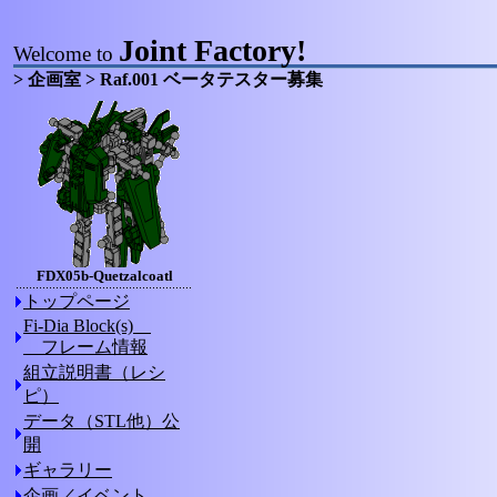
Joint Factory!
Welcome to
> 企画室 > Raf.001 ベータテスター募集
FDX05b-Quetzalcoatl
トップページ
Fi-Dia Block(s)
フレーム情報
組立説明書（レシ
ピ）
データ（STL他）公
開
ギャラリー
企画／イベント