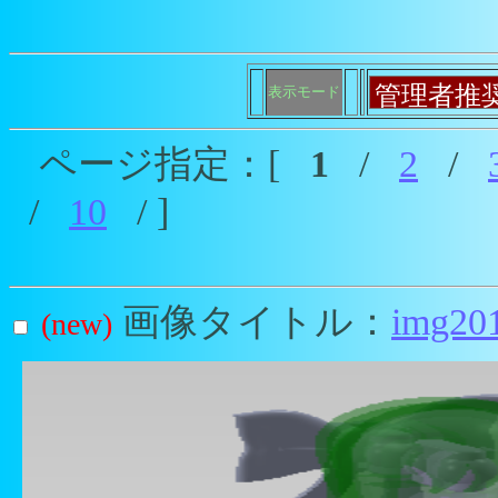
表示モード
ページ指定：[
1
/
2
/
/
10
/ ]
画像タイトル：
img20
(new)