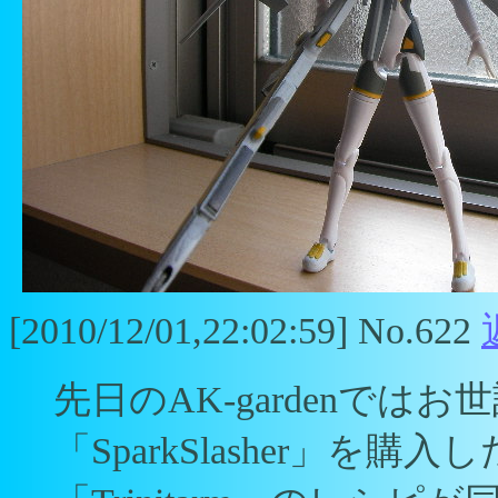
[2010/12/01,22:02:59] No.622
先日のAK-gardenでは
「SparkSlasher」