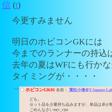
信
(
t
)
今更すみません
明日のホビコンGKには
今までのランナーの持込
去年の夏はWFにも行か
タイミングが・・・・
>>
ホビコンGK01
名前：
電柱小僧＠T-Square La
ども。
セット品を少量持ち込みますが、単品は卓が
ごめんなさいm(v_v)m