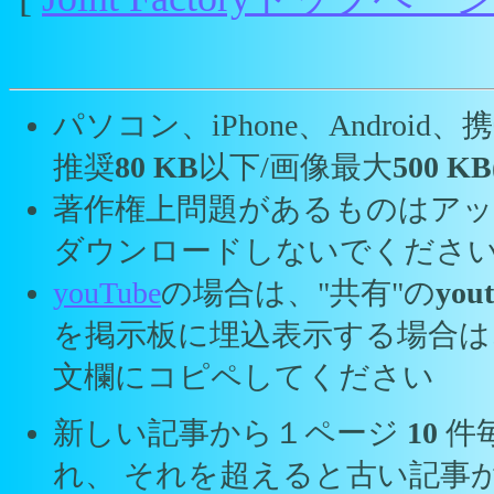
パソコン、iPhone、Andro
推奨
80 KB
以下/画像最大
500 KB
著作権上問題があるものはアッ
ダウンロードしないでくださ
youTube
の場合は、"共有"の
yout
を掲示板に埋込表示する場合は
文欄にコピペしてください
新しい記事から１ページ
10
件
れ、 それを超えると古い記事