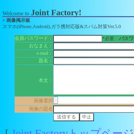
Joint Factory!
Welcome to
> 画像掲示板
スマホ(iPhone,Android),ガラ携対応版&スパム対策Ver.5.0
会員パスワード：
*必要
パスワー
おなまえ：
e-mail：
題名：
本文：
画像選択
画像の題名
[
Joint Factoryトップペ