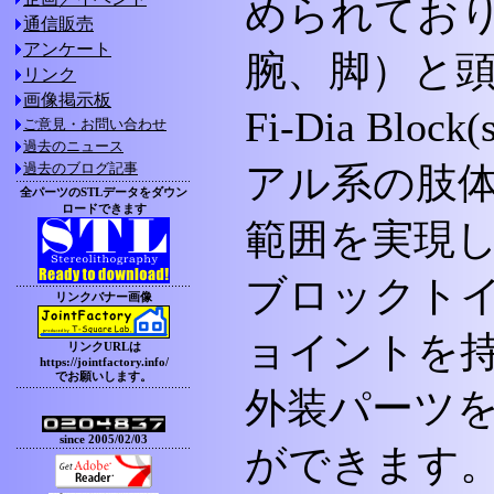
められてお
通信販売
アンケート
腕、脚）と
リンク
画像掲示板
Fi-Dia B
ご意見・お問い合わせ
過去のニュース
過去のブログ記事
アル系の肢
全パーツのSTLデータをダウン
ロードできます
範囲を実現
ブロックトイ
リンクバナー画像
ョイントを
リンクURLは
https://jointfactory.info/
でお願いします。
外装パーツ
since 2005/02/03
ができます