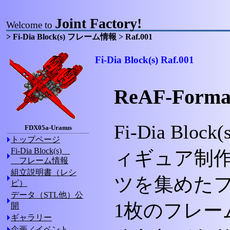
Joint Factory!
Welcome to
> Fi-Dia Block(s) フレーム情報 > Raf.001
Fi-Dia Block(s) Raf.001
ReAF-Fo
Fi-Dia Blo
FDX05a-Uranus
トップページ
Fi-Dia Block(s)
ィギュア制
フレーム情報
組立説明書（レシ
ツを集めた
ピ）
データ（STL他）公
1枚のフレー
開
ギャラリー
企画／イベント