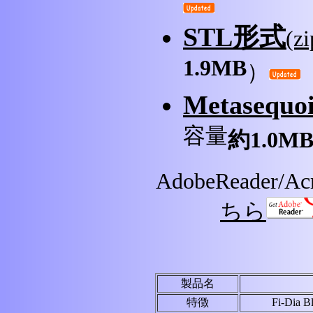
STL形式
(
1.9MB
）
Metasequ
容量
約1.0M
AdobeReader
ちら
製品名
特徴
Fi-Dia 