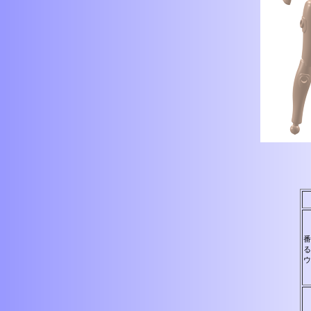
番
る
ウ