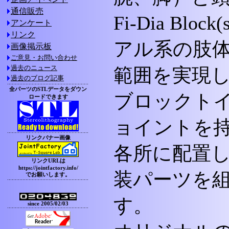
通信販売
Fi-Dia B
アンケート
リンク
アル系の肢
画像掲示板
ご意見・お問い合わせ
過去のニュース
範囲を実現
過去のブログ記事
全パーツのSTLデータをダウン
ブロックトイ
ロードできます
ョイントを
リンクバナー画像
各所に配置し
リンクURLは
https://jointfactory.info/
装パーツを
でお願いします。
す。
since 2005/02/03