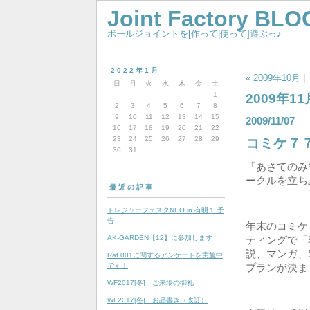
Joint Factory BLO
ボールジョイントを[作って|使って]遊ぶっ♪
2022年1月
« 2009年10月
|
日
月
火
水
木
金
土
1
2009年11
2
3
4
5
6
7
8
9
10
11
12
13
14
15
2009/11/07
16
17
18
19
20
21
22
23
24
25
26
27
28
29
コミケ７７
30
31
「あさてのみ
ークルを立ち
最近の記事
トレジャーフェスタNEO in 有明１ 予
告
年末のコミケ
AK-GARDEN【12】に参加します
ティングで「
説、マンガ、
Raf.001に関するアンケートを実施中
です！
プランが決ま
WF2017[冬] ご来場の御礼
WF2017[冬] お品書き（改訂）