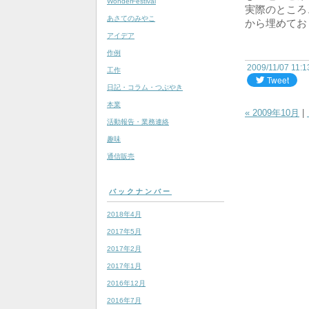
WonderFestival
実際のところ
あさてのみやこ
から埋めてお
アイデア
作例
2009/11/07 11:
工作
日記・コラム・つぶやき
本業
« 2009年10月
|
活動報告・業務連絡
趣味
通信販売
バックナンバー
2018年4月
2017年5月
2017年2月
2017年1月
2016年12月
2016年7月