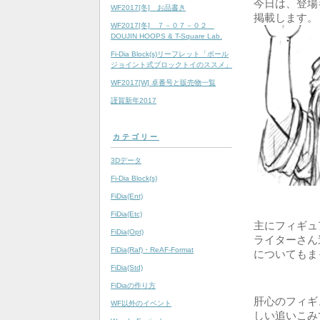
今日は、登場
WF2017[冬] お品書き
掲載します。
WF2017[冬] ７－０７－０２
DOUJIN HOOPS & T-Square Lab.
Fi-Dia Block(s)リーフレット「ボール
ジョイント式ブロックトイのススメ」
WF2017[W] 卓番号と販売物一覧
謹賀新年2017
カテゴリー
3Dデータ
Fi-Dia Block(s)
FiDia(Ent)
FiDia(Etc)
主にフィギュ
FiDia(Opt)
ライターさん
FiDia(Raf)・ReAF-Format
についてもま
FiDia(Std)
FiDiaの作り方
肝心のフィギ
WF以外のイベント
しい追いこみ