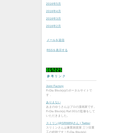
2016年5月
2016年4月
2016年3月
2016年2月
メールを送信
RSSを表示する
0
6
7
2
2
5
参考リンク
Joint Factory
Fi-Dia Block(s)のポータルサイトで
す．
ありえない
あまのゆうさんはプロの漫画家です。
Fi-Dia Block(s) Raf.001の監修をして
いただきました。
スミリン(@SRIMIN)さん | Twitter
スリミンさんは兼業雑貨屋 三ツ目重
工の総帥です！Fi-Dia Block(s)