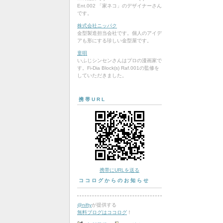
Ent.002 「家ネコ」のデザイナーさん
です。
株式会社ニッパク
金型製造担当会社です。個人のアイデ
アも形にする珍しい金型屋です。
童唄
いふじシンセンさんはプロの漫画家で
す。Fi-Dia Block(s) Raf.001の監修を
していただきました。
携帯URL
携帯にURLを送る
ココログからのお知らせ
@nifty
が提供する
無料ブログはココログ
！