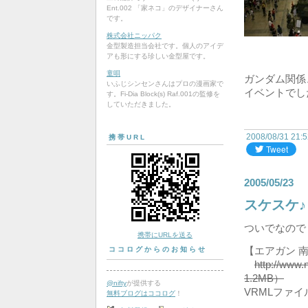
Ent.002 「家ネコ」のデザイナーさん
です。
株式会社ニッパク
金型製造担当会社です。個人のアイデ
アも形にする珍しい金型屋です。
童唄
ガンダム関係
いふじシンセンさんはプロの漫画家で
イベントでし
す。Fi-Dia Block(s) Raf.001の監修を
していただきました。
2008/08/31 21:
携帯URL
2005/05/23
スケスケ♪
ついでなので
携帯にURLを送る
【エアガン 南
ココログからのお知らせ
http://www
1.2MB）
@nifty
が提供する
VRMLファ
無料ブログはココログ
！