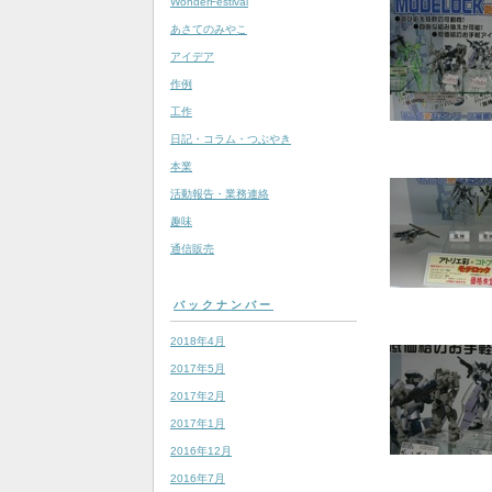
WonderFestival
あさてのみやこ
アイデア
作例
工作
日記・コラム・つぶやき
本業
活動報告・業務連絡
趣味
通信販売
バックナンバー
2018年4月
2017年5月
2017年2月
2017年1月
2016年12月
2016年7月