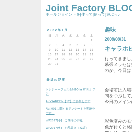
Joint Factory BLO
ボールジョイントを[作って|使って]遊ぶっ♪
趣味
2022年1月
日
月
火
水
木
金
土
2008/08/31
1
2
3
4
5
6
7
8
キャラホビ
9
10
11
12
13
14
15
16
17
18
19
20
21
22
行ってきまし
23
24
25
26
27
28
29
幕張メッセは
30
31
のか、今日は
最近の記事
会場前は入場
トレジャーフェスタNEO in 有明１ 予
告
間をつぶして
今日のメイン
AK-GARDEN【12】に参加します
Raf.001に関するアンケートを実施中
です！
彩色済みのモ
WF2017[冬] ご来場の御礼
色が付くと格
WF2017[冬] お品書き（改訂）