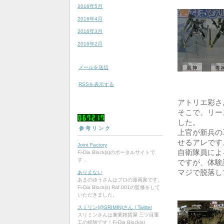
2016年5月
2016年4月
2016年3月
2016年2月
メールを送信
RSSを表示する
アトリエ彩さ
そこで、リー
0
6
7
2
1
7
した。
参考リンク
上官が新兵の
せるアレです
Joint Factory
自衛隊員によ
Fi-Dia Block(s)のポータルサイトで
す．
ですが、体験
マジで脱落し
ありえない
あまのゆうさんはプロの漫画家です。
Fi-Dia Block(s) Raf.001の監修をして
いただきました。
スミリン(@SRIMIN)さん | Twitter
スリミンさんは兼業雑貨屋 三ツ目重
工の総帥です！Fi-Dia Block(s)