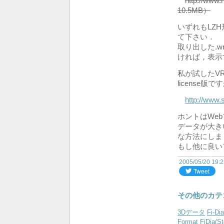
http://www.n
10.5MB）
いずれもLZ
て下さい．
取り出した.
ければ，表示
私が試したVRML
license
http://www.
ホントはWe
データが大き
な方法にしま
もし他に良い
2005/05/20 19:
その他のカテ
3Dデータ
Fi-Di
Format
FiDia(St