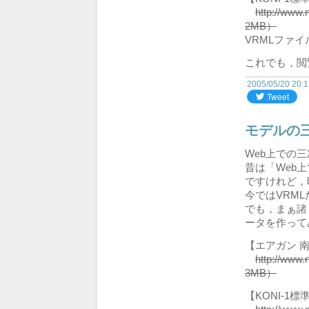
http://www
2MB）
VRMLファ
これでも，閲
2005/05/20 20:
モデルの
Web上での
昔は「Web
ですけれど，
今ではVRM
でも，まぁ諸
ータを作って
【エアガン 南
http://www
3MB）
【KONI-1