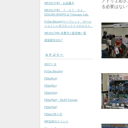
アトリエ彩さ
WF2017[冬] お品書き
る必要はない
WF2017[冬] ７－０７－０２
DOUJIN HOOPS & T-Square Lab.
Fi-Dia Block(s)リーフレット「ボール
ジョイント式ブロックトイのススメ」
WF2017[W] 卓番号と販売物一覧
謹賀新年2017
カテゴリー
3Dデータ
Fi-Dia Block(s)
FiDia(Ent)
FiDia(Etc)
FiDia(Opt)
FiDia(Raf)・ReAF-Format
FiDia(Std)
FiDiaの作り方
WF以外のイベント