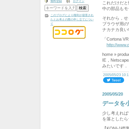
無料登録
ログイン
これだけだと
中の部品もモ
このブログにより権利が侵害され
それから，せ
たとお考えの際の申し立てについ
ブラウザ用の
て
ナカナカ良い
「Cortona VR
http://www.
home » pro
IE，Netsc
みたいです．
2005/05/23 10:
2005/05/20
データを
少し考えれば
を落としたら
【KONI-1