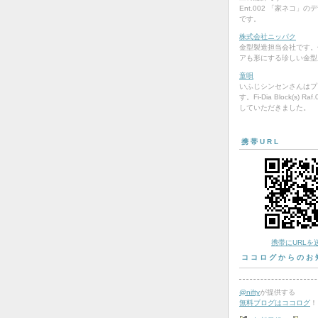
Ent.002 「家ネコ」
です。
株式会社ニッパク
金型製造担当会社です。
アも形にする珍しい金型
童唄
いふじシンセンさんはプ
す。Fi-Dia Block(s) R
していただきました。
携帯URL
携帯にURLを
ココログからのお
@nifty
が提供する
無料ブログはココログ
！