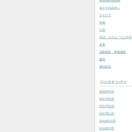
WonderFestival
あさてのみやこ
アイデア
作例
工作
日記・コラム・つぶやき
本業
活動報告・業務連絡
趣味
通信販売
バックナンバー
2018年4月
2017年5月
2017年2月
2017年1月
2016年12月
2016年7月