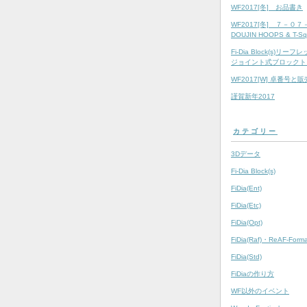
WF2017[冬] お品書き
WF2017[冬] ７－０
DOUJIN HOOPS & T-Sq
Fi-Dia Block(s)リ
ジョイント式ブロックト
WF2017[W] 卓番号と
謹賀新年2017
カテゴリー
3Dデータ
Fi-Dia Block(s)
FiDia(Ent)
FiDia(Etc)
FiDia(Opt)
FiDia(Raf)・ReAF-Forma
FiDia(Std)
FiDiaの作り方
WF以外のイベント