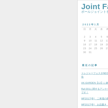
Joint 
ボールジョイントを
2022年1月
日
月
火
水
2
3
4
5
6
9
10
11
12
1
16
17
18
19
2
23
24
25
26
2
30
31
最近の記事
トレジャーフェスタNEO 
告
AK-GARDEN【12】
Raf.001に関するアン
です！
WF2017[冬] ご来場の
WF2017[冬] お品書