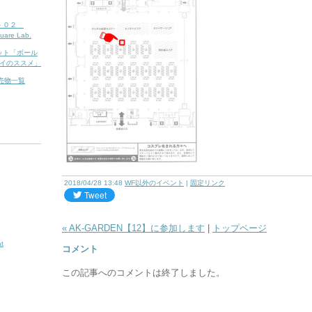
７－０２
uare Lab.
ーフレット「ボール
イのススメ」
販売物一覧
2018/04/28 13:48
WF以外のイベント
|
固定リンク
« AK-GARDEN【12】に参加します
|
トップページ
t
コメント
この記事へのコメントは終了しました。