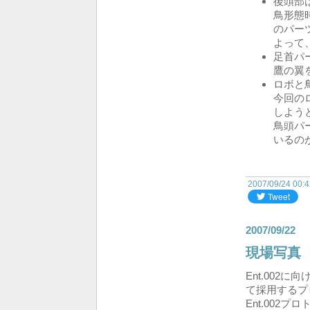
後頭部
鳥形態
のパー
よって
足首パ
鷹の翼
ロボと
今回の
しよう
鳥頭パ
いるの
2007/09/24 00:
2007/09/22
現場写真
Ent.00
て採用するプ
Ent.00