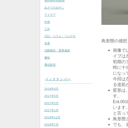
WonderFestival
あさてのみやこ
アイデア
作例
工作
日記・コラム・つぶやき
鳥形態の感想
本業
画像で
活動報告・業務連絡
イプは
趣味
初期の
通信販売
時に十
になっ
今回は
バックナンバー
る道筋
2018年4月
変形は
す。
2017年5月
Ent.0
2017年2月
います
2017年1月
と言っ
2016年12月
鳥形態
でも、
2016年7月