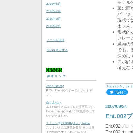
モデル
2016年5月
翼の面
2016年4月
パーツ
2016年3月
現状で
ません
2016年2月
形状的
フレー
メールを送信
鳥頭の
でも、
RSSを表示する
決めに
ロボ顔
考えな
0
6
7
2
2
5
参考リンク
Joint Factory
2007/09/27 08:
Fi-Dia Block(s)のポータルサイトで
す．
ありえない
2007/09/24
あまのゆうさんはプロの漫画家です。
Fi-Dia Block(s) Raf.001の監修をして
Ent.00
いただきました。
スミリン(@SRIMIN)さん | Twitter
Ent.002
スリミンさんは兼業雑貨屋 三ツ目重
Ent.002は
工の総帥です！Fi-Dia Block(s)