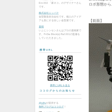
Ent.002 「家ネコ」のデザイナーさん
ロボ形態から
です。
株式会社ニッパク
金型製造担当会社です。個人のアイデ
【前面】
アも形にする珍しい金型屋です。
童唄
いふじシンセンさんはプロの漫画家で
す。Fi-Dia Block(s) Raf.001の監修を
していただきました。
携帯URL
携帯にURLを送る
ココログからのお知らせ
@nifty
が提供する
無料ブログはココログ
！