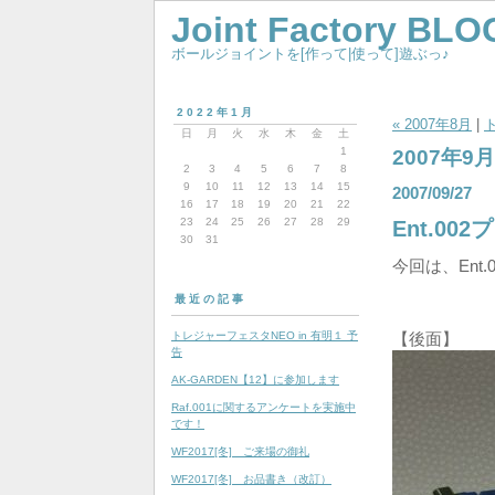
Joint Factory BLO
ボールジョイントを[作って|使って]遊ぶっ♪
2022年1月
« 2007年8月
|
日
月
火
水
木
金
土
1
2007年9月
2
3
4
5
6
7
8
9
10
11
12
13
14
15
2007/09/27
16
17
18
19
20
21
22
23
24
25
26
27
28
29
Ent.00
30
31
今回は、Ent
最近の記事
トレジャーフェスタNEO in 有明１ 予
【後面】
告
AK-GARDEN【12】に参加します
Raf.001に関するアンケートを実施中
です！
WF2017[冬] ご来場の御礼
WF2017[冬] お品書き（改訂）