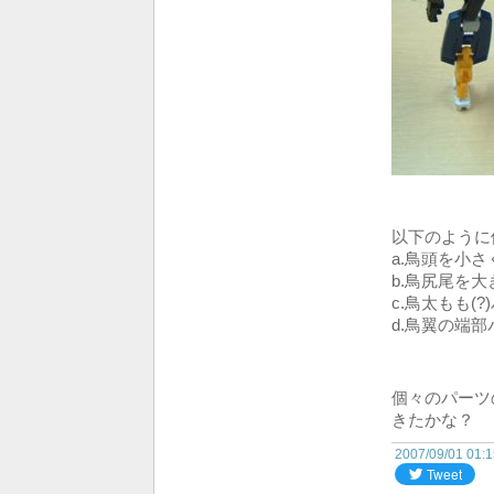
以下のように
a.鳥頭を小
b.鳥尻尾を
c.鳥太もも
d.鳥翼の端
個々のパーツ
きたかな？
2007/09/01 01: