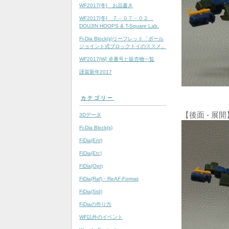
WF2017[冬] お品書き
WF2017[冬] ７－０７－０２
DOUJIN HOOPS & T-Square Lab.
Fi-Dia Block(s)リーフレット「ボール
ジョイント式ブロックトイのススメ」
WF2017[W] 卓番号と販売物一覧
謹賀新年2017
カテゴリー
【後面 - 展開
3Dデータ
Fi-Dia Block(s)
FiDia(Ent)
FiDia(Etc)
FiDia(Opt)
FiDia(Raf)・ReAF-Format
FiDia(Std)
FiDiaの作り方
WF以外のイベント