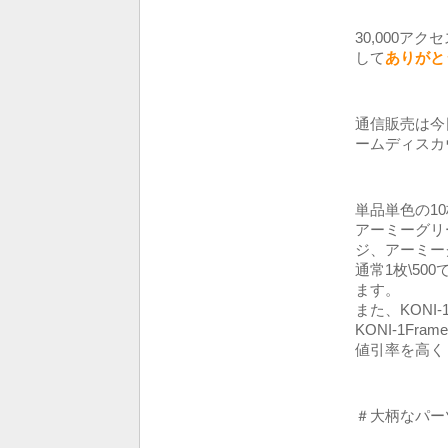
30,000
して
ありがと
通信販売は今
ームディスカ
単品単色の10
アーミーグリー
ジ、アーミー
通常1枚\500で
ます。
また、KONI-
KONI-1Fr
値引率を高く
＃大柄なパーツ