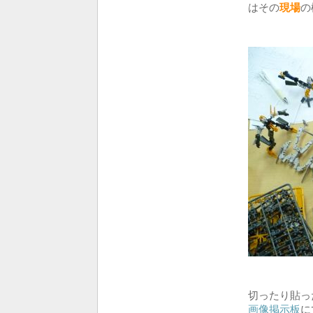
はその
現場
の
切ったり貼っ
画像掲示板
に