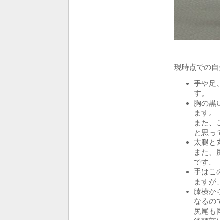
現時点での自
手や足
す。
胸の黒
ます。
また、
と思っ
太腿と
また、
です。
手はこ
ますが
膝横か
なるの
尻尾も