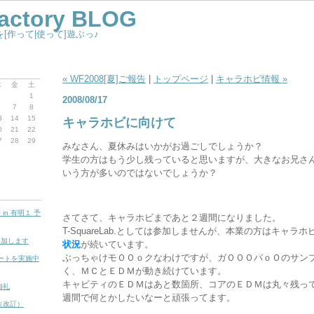
Factory BLOG
[作って|使って]遊ぶっ♪
« WF2008[夏]ご報告
|
トップページ
|
キャラホビ情報 »
木
金
土
1
2008/08/17
7
8
3
14
15
キャラホビに向けて
0
21
22
7
28
29
みなさん、夏休みはいかがお過ごしでしょうか？
学生の方はもう少し残っていると思いますが、大きなお兄さ
いう方が多いのではないでしょうか？
in 有明１ 予
さてさて、キャラホビまであと２週間になりました。
T-SquareLab.としては参加しませんが、本業の方はキャラ
に参加します
状況
が続いています。
ぶっちゃけモＯＯｏクなわけですが、ガＯＯＯバｏＯのサン
ケートを実施中
く、ＭＣとＥＤＭが動き続けています。
キャビティのＥＤＭはあと数箇所、コアのＥＤＭは丸々残っ
御礼
週間で何とかしたいなーと頑張ってます。
き（改訂）