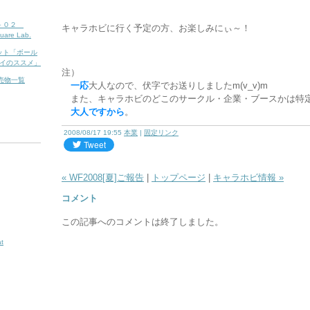
７－０２
キャラホビに行く予定の方、お楽しみにぃ～！
uare Lab.
ーフレット「ボール
イのススメ」
注）
販売物一覧
一応
大人なので、伏字でお送りしましたm(v_v)m
また、キャラホビのどこのサークル・企業・ブースかは特
大人ですから
。
2008/08/17 19:55
本業
|
固定リンク
« WF2008[夏]ご報告
|
トップページ
|
キャラホビ情報 »
コメント
この記事へのコメントは終了しました。
t