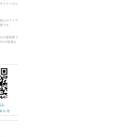
のデザイナーさん
個人のアイデ
屋です。
ロの漫画家で
af.001の監修を
送る
知らせ