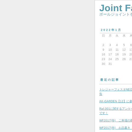
Joint 
ボールジョイントを
2022年1月
日
月
火
水
2
3
4
5
6
9
10
11
12
1
16
17
18
19
2
23
24
25
26
2
30
31
最近の記事
トレジャーフェスタNEO 
告
AK-GARDEN【12】
Raf.001に関するアン
です！
WF2017[冬] ご来場の
WF2017[冬] お品書