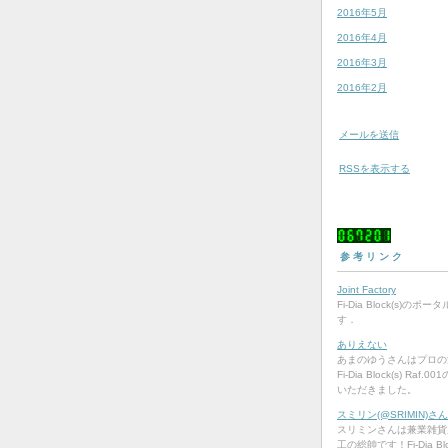
2016年5月
2016年4月
2016年3月
2016年2月
メールを送信
RSSを表示する
0
6
7
2
0
1
参考リンク
Joint Factory
Fi-Dia Block(s)のポ
す．
ありえない
あまのゆうさんはプロの
Fi-Dia Block(s) Raf
いただきました。
スミリン(@SRIMIN)さん | 
スリミンさんは兼業雑貨
工の総帥です！Fi-Dia Bloc