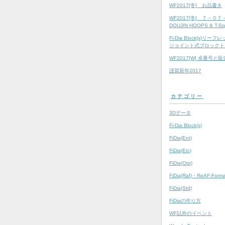
WF2017[冬] お品書き
WF2017[冬] ７－０
DOUJIN HOOPS & T-Sq
Fi-Dia Block(s)リ
ジョイント式ブロックト
WF2017[W] 卓番号と
謹賀新年2017
カテゴリー
3Dデータ
Fi-Dia Block(s)
FiDia(Ent)
FiDia(Etc)
FiDia(Opt)
FiDia(Raf)・ReAF-Forma
FiDia(Std)
FiDiaの作り方
WF以外のイベント