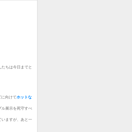
んたちは今日までと
ホビに向けて
ホットな
プル展示を死守すべ
ていますが、あと一