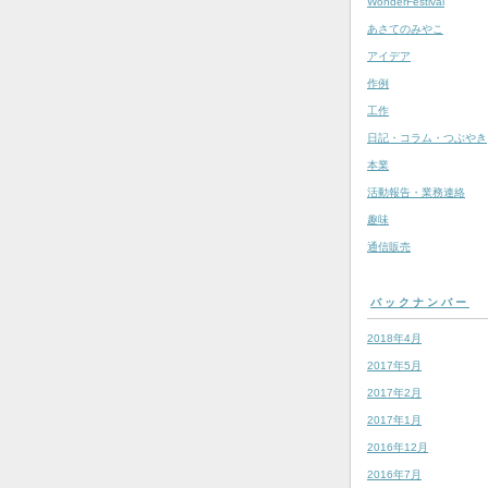
WonderFestival
あさてのみやこ
アイデア
作例
工作
日記・コラム・つぶやき
本業
活動報告・業務連絡
趣味
通信販売
バックナンバー
2018年4月
2017年5月
2017年2月
2017年1月
2016年12月
2016年7月