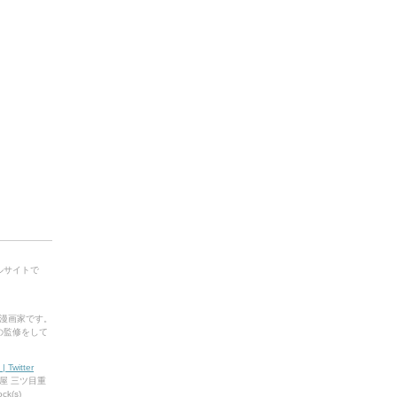
ータルサイトで
漫画家です。
.001の監修をして
Twitter
屋 三ツ目重
k(s)