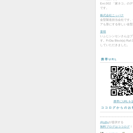
Ent.002 「家ネコ」
です。
株式会社ニッパク
金型製造担当会社です。
アも形にする珍しい金型
童唄
いふじシンセンさんはプ
す。Fi-Dia Block(s) R
していただきました。
携帯URL
携帯にURLを
ココログからのお
@nifty
が提供する
無料ブログはココログ
！