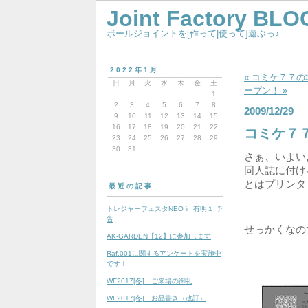
Joint Factory BLO
ボールジョイントを[作って|使って]遊ぶっ♪
2022年1月
« コミケ７７の準
日
月
火
水
木
金
土
ープン！ »
1
2
3
4
5
6
7
8
2009/12/29
9
10
11
12
13
14
15
16
17
18
19
20
21
22
コミケ７７
23
24
25
26
27
28
29
30
31
さぁ、いよい
同人誌に付け
とはプリンタ
最近の記事
トレジャーフェスタNEO in 有明１ 予
告
せっかくなの
AK-GARDEN【12】に参加します
Raf.001に関するアンケートを実施中
です！
WF2017[冬] ご来場の御礼
WF2017[冬] お品書き（改訂）