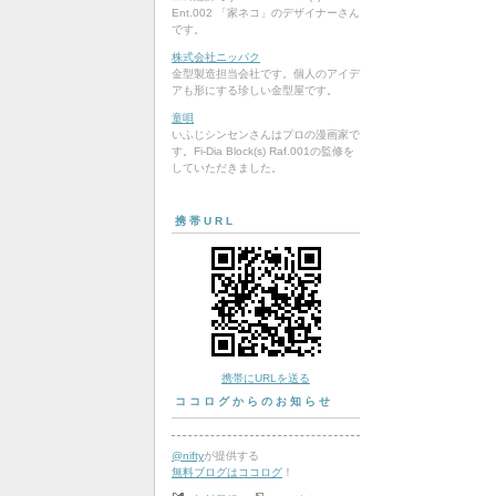
Ent.002 「家ネコ」のデザイナーさん
です。
株式会社ニッパク
金型製造担当会社です。個人のアイデ
アも形にする珍しい金型屋です。
童唄
いふじシンセンさんはプロの漫画家で
す。Fi-Dia Block(s) Raf.001の監修を
していただきました。
携帯URL
携帯にURLを送る
ココログからのお知らせ
@nifty
が提供する
無料ブログはココログ
！