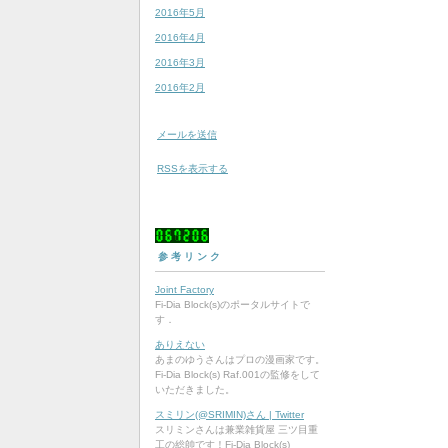
2016年5月
2016年4月
2016年3月
2016年2月
メールを送信
RSSを表示する
0
6
7
2
0
6
参考リンク
Joint Factory
Fi-Dia Block(s)のポータルサイトで
す．
ありえない
あまのゆうさんはプロの漫画家です。
Fi-Dia Block(s) Raf.001の監修をして
いただきました。
スミリン(@SRIMIN)さん | Twitter
スリミンさんは兼業雑貨屋 三ツ目重
工の総帥です！Fi-Dia Block(s)