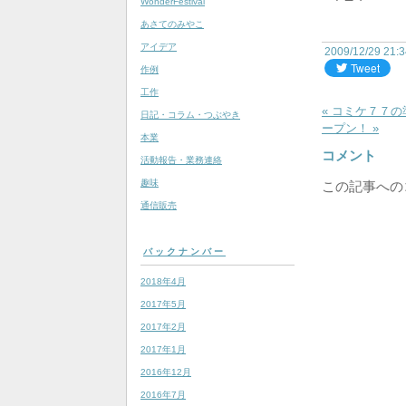
WonderFestival
あさてのみやこ
アイデア
2009/12/29 21:
作例
工作
« コミケ７７の準
日記・コラム・つぶやき
ープン！ »
本業
コメント
活動報告・業務連絡
趣味
この記事への
通信販売
バックナンバー
2018年4月
2017年5月
2017年2月
2017年1月
2016年12月
2016年7月