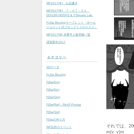
WF2017[冬] お品書き
WF2017[冬] ７－０７－０２
DOUJIN HOOPS & T-Square Lab.
Fi-Dia Block(s)リーフレット「ボール
ジョイント式ブロックトイのススメ」
WF2017[W] 卓番号と販売物一覧
謹賀新年2017
カテゴリー
3Dデータ
Fi-Dia Block(s)
FiDia(Ent)
FiDia(Etc)
FiDia(Opt)
FiDia(Raf)・ReAF-Format
FiDia(Std)
FiDiaの作り方
それでは、2
WF以外のイベント
m(v_v)m