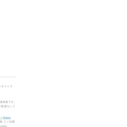
ータルサイトで
漫画家です。
.001の監修をして
Twitter
屋 三ツ目重
k(s)