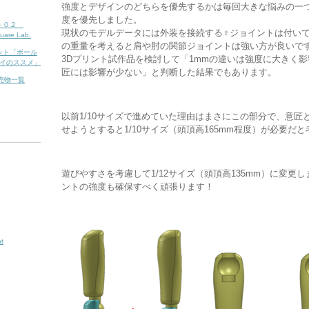
強度とデザインのどちらを優先するかは毎回大きな悩みの一
度を優先しました。
７－０２
現状のモデルデータには外装を接続する♀ジョイントは付い
uare Lab.
の重量を考えると肩や肘の関節ジョイントは強い方が良いで
ーフレット「ボール
3Dプリント試作品を検討して「1mmの違いは強度に大きく
イのススメ」
匠には影響が少ない」と判断した結果でもあります。
販売物一覧
以前1/10サイズで進めていた理由はまさにこの部分で、意匠
せようとすると1/10サイズ（頭頂高165mm程度）が必要だ
遊びやすさを考慮して1/12サイズ（頭頂高135mm）に変更
ントの強度も確保すべく頑張ります！
t