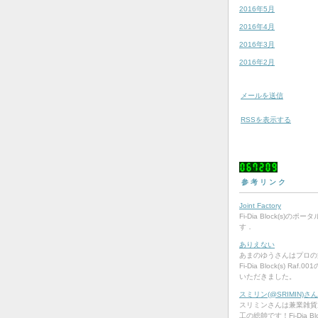
2016年5月
2016年4月
2016年3月
2016年2月
メールを送信
RSSを表示する
0
6
7
2
0
9
参考リンク
Joint Factory
Fi-Dia Block(s)のポ
す．
ありえない
あまのゆうさんはプロの
Fi-Dia Block(s) Raf
いただきました。
スミリン(@SRIMIN)さん | 
スリミンさんは兼業雑貨
工の総帥です！Fi-Dia Bloc