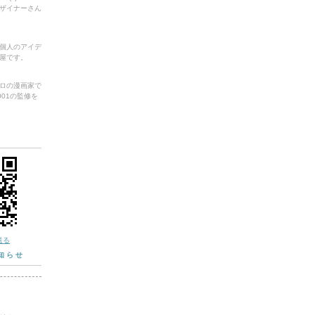
のデザイナーさん
個人のアイデ
屋です。
ロの漫画家で
af.001の監修を
送る
知らせ