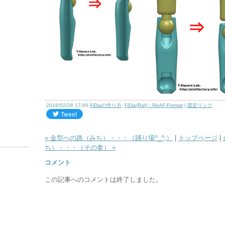
2016/02/28 17:00
FiDiaの作り方
,
FiDia(Raf)・ReAF-Format
|
固定リンク
« 金型への路（みち）・・・（踊り場^_^;）
|
トップページ
|
ち）・・・（その参） »
コメント
この記事へのコメントは終了しました。