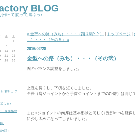
Factory BLOG
[作って|使って]遊ぶっ♪
« 金型への路（みち）・・・（踊り場^_^;）
|
トップページ
|
木
金
土
ち）・・・（その参） »
1
7
8
2016/02/28
3
14
15
0
21
22
金型への路（みち）・・・（その弐）
7
28
29
腕のバランス調整をしました。
上腕を長くし、下椀を短くしました。
in 有明１ 予
全長（肩ジョイントから手首ジョイントまでの距離）は同じ
に参加します
ケートを実施中
また♀ジョイントの肉厚は基本形状と同じくほぼ1mmを確保
に少し太めになってしまいました。
御礼
き（改訂）