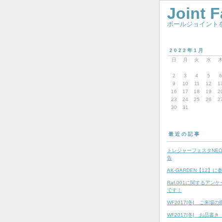
Joint 
ボールジョイントを
2022年1月
日
月
火
水
2
3
4
5
6
9
10
11
12
1
16
17
18
19
2
23
24
25
26
2
30
31
最近の記事
トレジャーフェスタNEO 
告
AK-GARDEN【12】
Raf.001に関するアン
です！
WF2017[冬] ご来場の
WF2017[冬] お品書