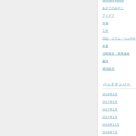
WonderFestival
あさてのみやこ
アイデア
作例
工作
日記・コラム・つぶやき
本業
活動報告・業務連絡
趣味
通信販売
バックナンバー
2018年4月
2017年5月
2017年2月
2017年1月
2016年12月
2016年7月