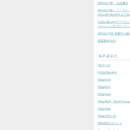
WF2017[冬] お品書き
WF2017[冬] ７－０
DOUJIN HOOPS & T-Sq
Fi-Dia Block(s)リ
ジョイント式ブロックト
WF2017[W] 卓番号と
謹賀新年2017
カテゴリー
3Dデータ
Fi-Dia Block(s)
FiDia(Ent)
FiDia(Etc)
FiDia(Opt)
FiDia(Raf)・ReAF-Forma
FiDia(Std)
FiDiaの作り方
WF以外のイベント