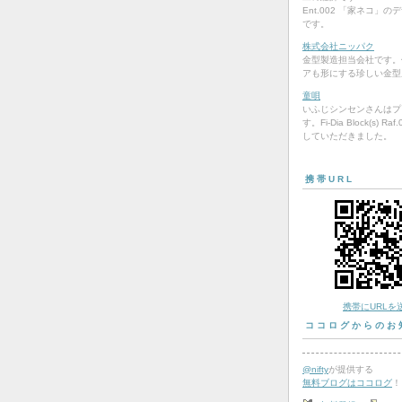
Ent.002 「家ネコ」
です。
株式会社ニッパク
金型製造担当会社です。
アも形にする珍しい金型
童唄
いふじシンセンさんはプ
す。Fi-Dia Block(s) R
していただきました。
携帯URL
携帯にURLを
ココログからのお
@nifty
が提供する
無料ブログはココログ
！