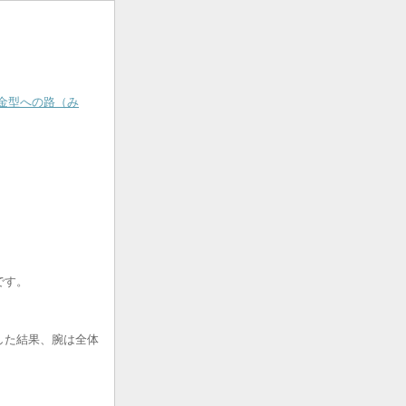
金型への路（み
です。
した結果、腕は全体