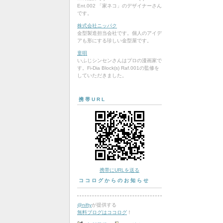
Ent.002 「家ネコ」のデザイナーさん
です。
株式会社ニッパク
金型製造担当会社です。個人のアイデ
アも形にする珍しい金型屋です。
童唄
いふじシンセンさんはプロの漫画家で
す。Fi-Dia Block(s) Raf.001の監修を
していただきました。
携帯URL
携帯にURLを送る
ココログからのお知らせ
@nifty
が提供する
無料ブログはココログ
！