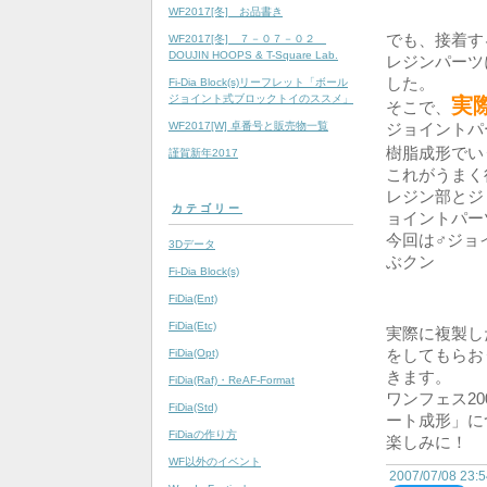
WF2017[冬] お品書き
でも、接着す
WF2017[冬] ７－０７－０２
DOUJIN HOOPS & T-Square Lab.
レジンパーツ
した。
Fi-Dia Block(s)リーフレット「ボール
ジョイント式ブロックトイのススメ」
実
そこで、
WF2017[W] 卓番号と販売物一覧
ジョイントパ
樹脂成形でい
謹賀新年2017
これがうまく
レジン部とジ
カテゴリー
ョイントパー
今回は♂ジョ
3Dデータ
ぶクン
Fi-Dia Block(s)
FiDia(Ent)
FiDia(Etc)
実際に複製し
をしてもらお
FiDia(Opt)
きます。
FiDia(Raf)・ReAF-Format
ワンフェス2
FiDia(Std)
ート成形」に
FiDiaの作り方
楽しみに！
WF以外のイベント
2007/07/08 23: