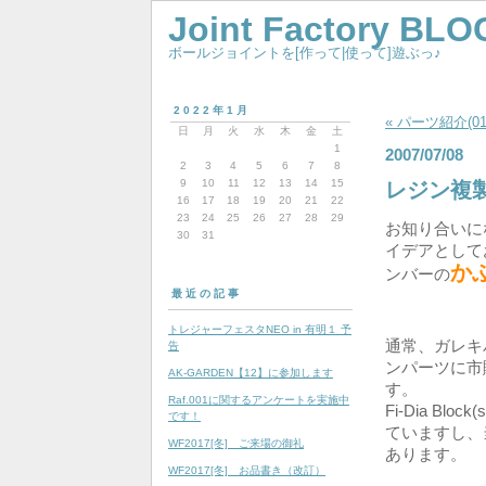
Joint Factory BLO
ボールジョイントを[作って|使って]遊ぶっ♪
2022年1月
« パーツ紹介(01
日
月
火
水
木
金
土
1
2007/07/08
2
3
4
5
6
7
8
9
10
11
12
13
14
15
レジン複
16
17
18
19
20
21
22
23
24
25
26
27
28
29
お知り合いに
30
31
イデアとしてお
か
ンバーの
最近の記事
トレジャーフェスタNEO in 有明１ 予
通常、ガレキ
告
ンパーツに市
AK-GARDEN【12】に参加します
す。
Raf.001に関するアンケートを実施中
Fi-Dia B
です！
ていますし、当
WF2017[冬] ご来場の御礼
あります。
WF2017[冬] お品書き（改訂）