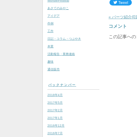
WonderFestival
あさてのみやこ
アイデア
« パーツ紹介(01
作例
コメント
工作
この記事への
日記・コラム・つぶやき
本業
活動報告・業務連絡
趣味
通信販売
バックナンバー
2018年4月
2017年5月
2017年2月
2017年1月
2016年12月
2016年7月