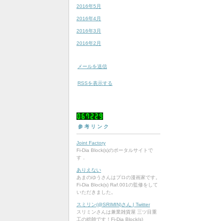
2016年5月
2016年4月
2016年3月
2016年2月
メールを送信
RSSを表示する
0
6
7
2
2
9
参考リンク
Joint Factory
Fi-Dia Block(s)のポータルサイトで
す．
ありえない
あまのゆうさんはプロの漫画家です。
Fi-Dia Block(s) Raf.001の監修をして
いただきました。
スミリン(@SRIMIN)さん | Twitter
スリミンさんは兼業雑貨屋 三ツ目重
工の総帥です！Fi-Dia Block(s)